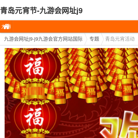
青岛元宵节-九游会网址j9
九游
会网
九游会网址j9-j9九游会官方网站国际
专题
青岛元宵活动
址j9-
j9九
游会
官方
网站
国际