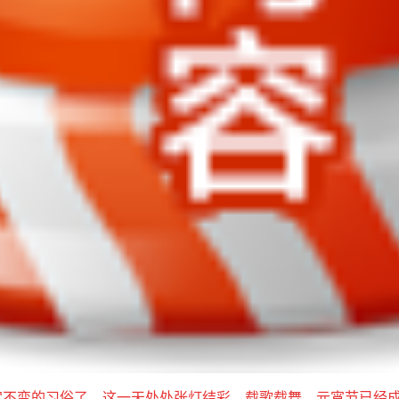
不变的习俗了，这一天处处张灯结彩，载歌载舞，元宵节已经成