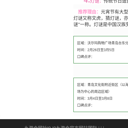
灯谜
：
传统节日遗
推荐理由：
元宵节有大型
灯谜又称文虎，猜灯谜，亦
谜”一称。灯谜是中国汉族劳
区域：沃尔玛购物广场青岛台东
时间：2月26日至3月5日
口碑点评：
区域：青岛文化街附近街区（以
场为中心的周边区域）
时间：3月4日至3月8日
口碑点评：
九游会网址j9-j9九游会官方网站国际
| | |