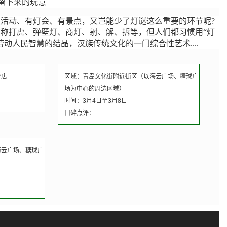
留下来的玩意
活动、有灯会、有景点，又岂能少了灯谜这么重要的环节呢?
称打虎、弹壁灯、商灯、射、解、拆等，但人们都习惯用“灯
动人民智慧的结晶，汉族传统文化的一门综合性艺术....
分店
区域：青岛文化街附近街区（以海云广场、糖球广
场为中心的周边区域）
时间：3月4日至3月8日
口碑点评：
海云广场、糖球广