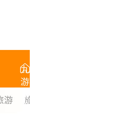
九
游
会
旅游
旅游情报
网
址
j9-