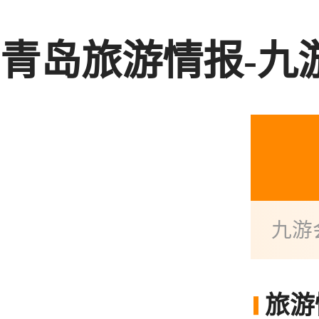
青岛旅游情报-九游
九游
旅游