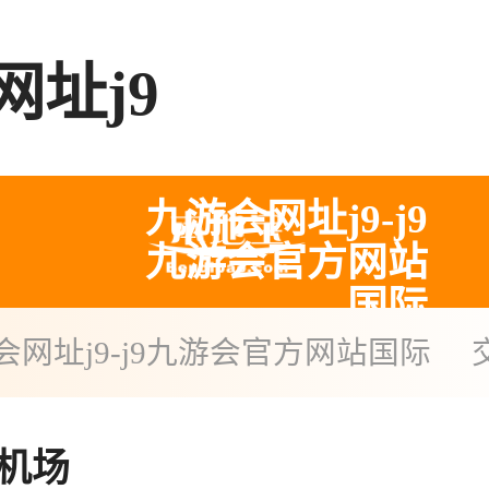
网址j9
九游会网址j9-j9
九游会官方网站
国际
会网址j9-j9九游会官方网站国际
机场