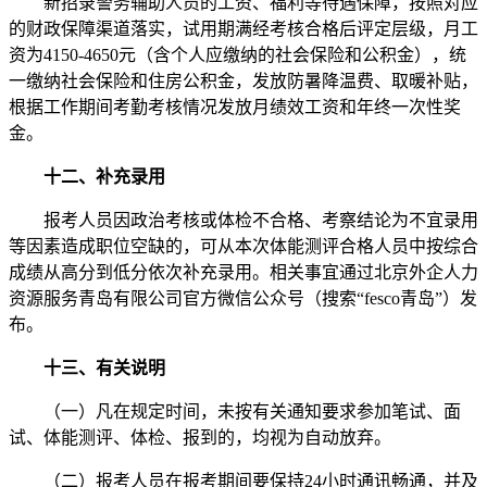
新招录警务辅助人员的工资、福利等待遇保障，按照对应
的财政保障渠道落实，试用期满经考核合格后评定层级，月工
资为4150-4650元（含个人应缴纳的社会保险和公积金），统
一缴纳社会保险和住房公积金，发放防暑降温费、取暖补贴，
根据工作期间考勤考核情况发放月绩效工资和年终一次性奖
金。
十二、
补充录用
报考人员因政治考核或体检不合格、考察结论为不宜录用
等因素造成职位空缺的，可从本次体能测评合格人员中按综合
成绩从高分到低分依次补充录用。相关事宜通过北京外企人力
资源服务青岛有限公司官方微信公众号（搜索“fesco青岛”）发
布。
十三、
有关说明
（一）凡在规定时间，未按有关通知要求参加笔试、面
试、体能测评、体检、报到的，均视为自动放弃。
（二）报考人员在报考期间要保持24小时通讯畅通，并及