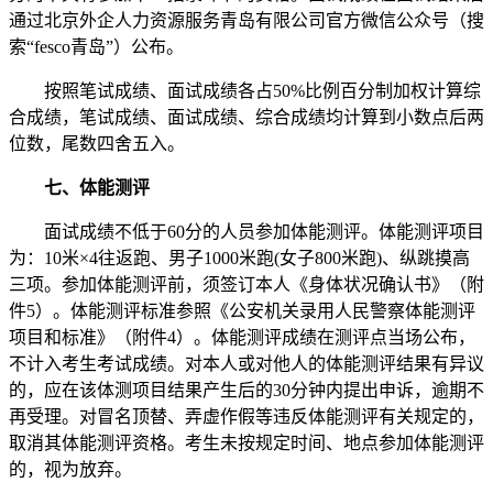
通过北京外企人力资源服务青岛有限公司官方微信公众号（搜
索“fesco青岛”）公布。
按照笔试成绩、面试成绩各占50%比例百分制加权计算综
合成绩，笔试成绩、面试成绩、综合成绩均计算到小数点后两
位数，尾数四舍五入。
七、体能测评
面试成绩不低于60分的人员参加体能测评。体能测评项目
为：10米×4往返跑、男子1000米跑(女子800米跑)、纵跳摸高
三项。参加体能测评前，须签订本人《身体状况确认书》（附
件5）。体能测评标准参照《公安机关录用人民警察体能测评
项目和标准》（附件4）。体能测评成绩在测评点当场公布，
不计入考生考试成绩。对本人或对他人的体能测评结果有异议
的，应在该体测项目结果产生后的30分钟内提出申诉，逾期不
再受理。对冒名顶替、弄虚作假等违反体能测评有关规定的，
取消其体能测评资格。考生未按规定时间、地点参加体能测评
的，视为放弃。