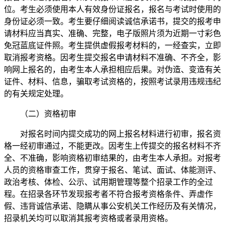
位。考生必须使用本人有效身份证报名，报名与考试时使用的
身份证必须一致。考生要仔细阅读诚信承诺书，提交的报考申
请材料应当真实、准确、完整，电子版照片须为近期一寸彩色
免冠蓝底证件照。考生提供虚假报考材料的，一经查实，立即
取消报考资格。因考生提交报名申请材料不准确、不齐全，影
响网上报名的，由考生本人承担相应后果。对伪造、变造有关
证件、材料、信息，骗取考试资格的，按照考试录用违规违纪
的有关规定处理。
（二）资格初审
对报名时间内提交成功的网上报名材料进行初审，报名资
格一经初审通过，不能更改。因考生上传提交的报名材料不齐
全、不准确，影响资格初审结果的，由考生本人承担。对报考
人员的资格审查工作，贯穿于报名、笔试、面试、体能测评、
政治考核、体检、公示、试用期管理等整个招录工作的全过
程。在招录各环节发现报考者不符合报考资格条件、弄虚作
假、违背诚信承诺、隐瞒从事公安机关工作经历及有关情况，
招录机关均可以取消其报考资格或者录用资格。