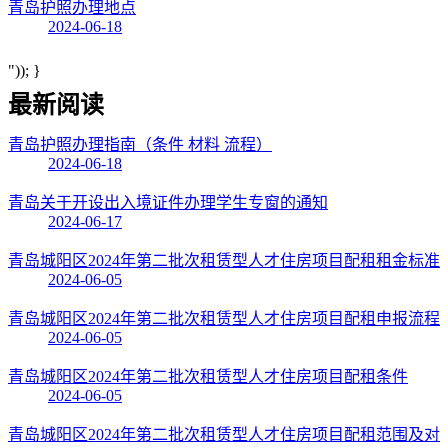
青岛护照办理地点
2024-06-18
")); }
最新阅读
青岛护照办理指南（条件 材料 流程）
2024-06-18
青岛关于开设出入境证件办理学生专窗的通知
2024-06-17
青岛城阳区2024年第二批次租赁型人才住房项目配租租金标准
2024-06-05
青岛城阳区2024年第二批次租赁型人才住房项目配租申报流程
2024-06-05
青岛城阳区2024年第二批次租赁型人才住房项目配租条件
2024-06-05
青岛城阳区2024年第二批次租赁型人才住房项目配租范围及对