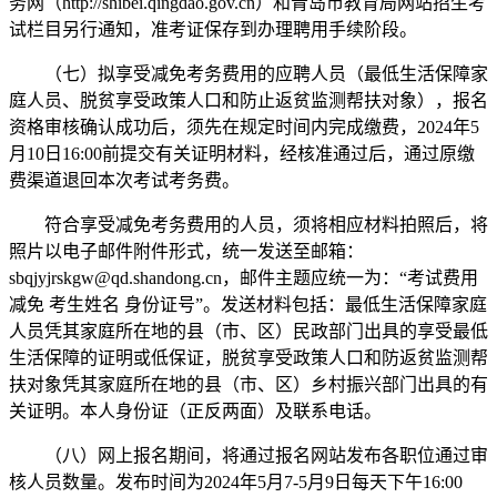
务网（http://shibei.qingdao.gov.cn）和青岛市教育局网站招生考
试栏目另行通知，准考证保存到办理聘用手续阶段。
（七）拟享受减免考务费用的应聘人员（最低生活保障家
庭人员、脱贫享受政策人口和防止返贫监测帮扶对象），报名
资格审核确认成功后，须先在规定时间内完成缴费，2024年5
月10日16:00前提交有关证明材料，经核准通过后，通过原缴
费渠道退回本次考试考务费。
符合享受减免考务费用的人员，须将相应材料拍照后，将
照片以电子邮件附件形式，统一发送至邮箱：
sbqjyjrskgw@qd.shandong.cn
，邮件主题应统一为：“考试费用
减免 考生姓名 身份证号”。发送材料包括：最低生活保障家庭
人员凭其家庭所在地的县（市、区）民政部门出具的享受最低
生活保障的证明或低保证，脱贫享受政策人口和防返贫监测帮
扶对象凭其家庭所在地的县（市、区）乡村振兴部门出具的有
关证明。本人身份证（正反两面）及联系电话。
（八）网上报名期间，将通过报名网站发布各职位通过审
核人员数量。发布时间为2024年5月7-5月9日每天下午16:00