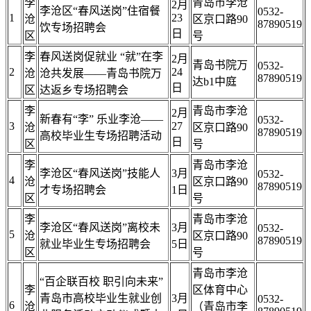
李
青岛市李沧
2月
李沧区“春风送岗”住宿餐
0532-
1
23
沧
区京口路90
87890519
饮专场招聘会
日
区
号
李
春风送岗促就业 “就”在李
2月
青岛书院万
0532-
2
24
沧
沧共发展——青岛书院万
87890519
达b1中庭
日
区
达返乡专场招聘会
李
青岛市李沧
2月
新春有“李” 乐业李沧——
0532-
3
27
沧
区京口路90
87890519
高校毕业生专场招聘活动
日
区
号
李
青岛市李沧
李沧区“春风送岗”技能人
3月
0532-
4
沧
区京口路90
87890519
才专场招聘会
1日
区
号
李
青岛市李沧
李沧区“春风送岗”离校未
3月
0532-
5
沧
区京口路90
87890519
就业毕业生专场招聘会
5日
区
号
青岛市李沧
“百企联百校 职引向未来”
李
区体育中心
青岛市高校毕业生就业创
3月
0532-
6
沧
（青岛市李