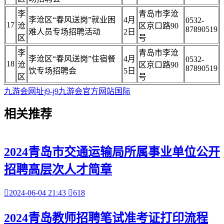
李
青岛市李沧
李沧区“春风送岗”就业困
4月
0532-
17
沧
区京口路90
87890519
难人员专场招聘活动
2日
区
号
李
青岛市李沧
李沧区“春风送岗”住宿餐
4月
0532-
18
沧
区京口路90
87890519
饮专场招聘会
5日
区
号
九游会网址j9-j9九游会官方网站国际
相关
推荐
2024青岛市交通运输局所属事业单位公开
招聘高层次人才简章

2024-06-04 21:43

618
2024青岛教师招聘笔试准考证打印流程