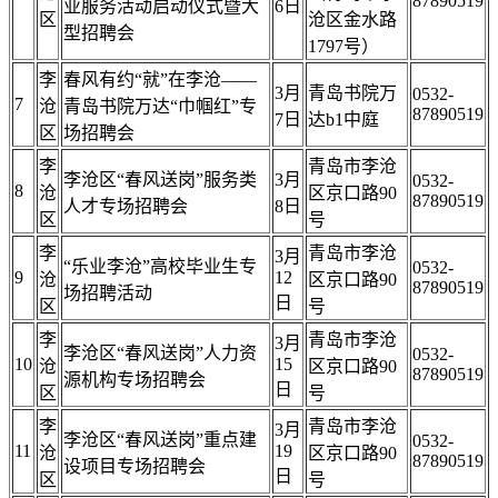
87890519
业服务活动启动仪式暨大
6日
区
沧区金水路
型招聘会
1797号）
李
春风有约“就”在李沧——
3月
青岛书院万
0532-
7
沧
青岛书院万达“巾帼红”专
87890519
7日
达b1中庭
区
场招聘会
李
青岛市李沧
李沧区“春风送岗”服务类
3月
0532-
8
沧
区京口路90
87890519
人才专场招聘会
8日
区
号
李
青岛市李沧
3月
“乐业李沧”高校毕业生专
0532-
9
12
沧
区京口路90
87890519
场招聘活动
日
区
号
李
青岛市李沧
3月
李沧区“春风送岗”人力资
0532-
10
15
沧
区京口路90
87890519
源机构专场招聘会
日
区
号
李
青岛市李沧
3月
李沧区“春风送岗”重点建
0532-
11
19
沧
区京口路90
87890519
设项目专场招聘会
日
区
号