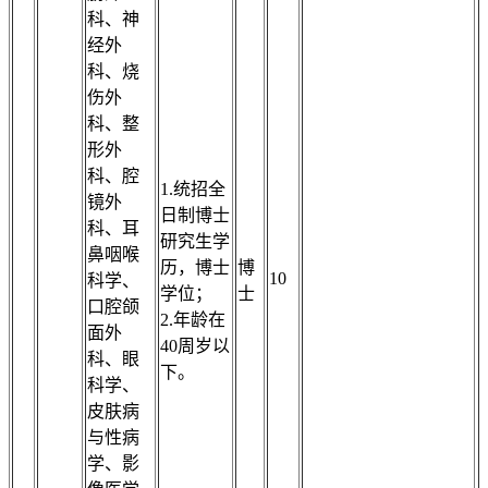
科、神
经外
科、烧
伤外
科、整
形外
科、腔
1.统招全
镜外
日制博士
科、耳
研究生学
鼻咽喉
历，博士
博
10
科学、
学位；
士
口腔颌
2.年龄在
面外
40周岁以
科、眼
下。
科学、
皮肤病
与性病
学、影