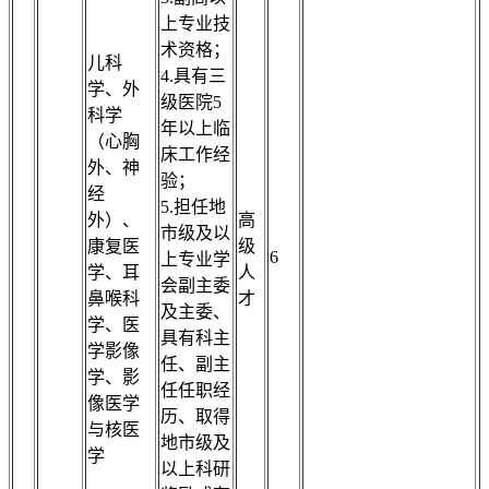
上专业技
术资格；
儿科
4.具有三
学、外
级医院5
科学
年以上临
（心胸
床工作经
外、神
验；
经
5.担任地
外）、
高
市级及以
康复医
级
6
上专业学
学、耳
人
会副主委
鼻喉科
才
及主委、
学、医
具有科主
学影像
任、副主
学、影
任任职经
像医学
历、取得
与核医
地市级及
学
以上科研