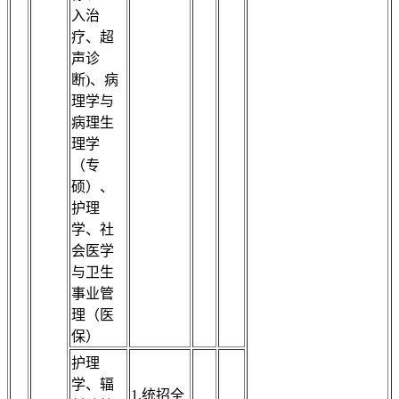
入治
疗、超
声诊
断)、病
理学与
病理生
理学
（专
硕）、
护理
学、社
会医学
与卫生
事业管
理（医
保）
护理
学、辐
1.统招全