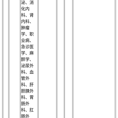
泌、消
化内
科、肾
内科、
肿瘤
学、职
业病、
急诊医
学、麻
醉学、
泌尿外
科、血
管外
科、肝
胆胰外
科、胃
肠外
科、肛
肠外