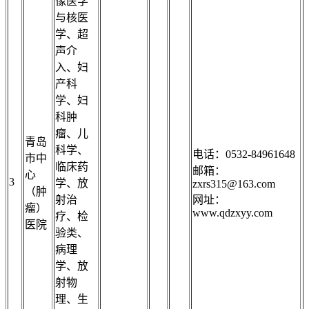
像医学
与核医
学、超
声介
入、妇
产科
学、妇
科肿
瘤、儿
青岛
科学、
电话：0532-84961648
市中
临床药
邮箱：
心
3
学、放
zxrs315@163.com
（肿
射治
网址：
瘤）
www.qdzxyy.com
疗、检
医院
验类、
病理
学、放
射物
理、生