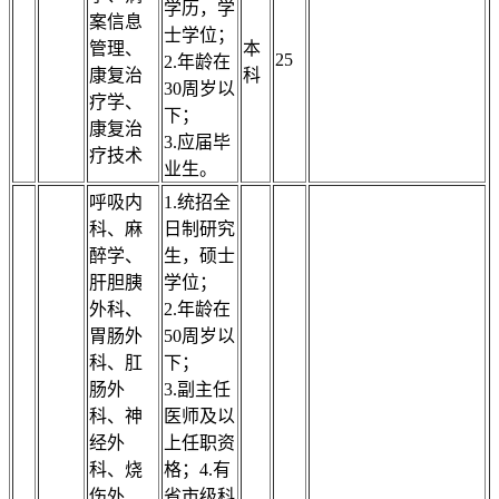
学历，学
案信息
士学位；
管理、
本
25
2.年龄在
康复治
科
30周岁以
疗学、
下；
康复治
3.应届毕
疗技术
业生。
呼吸内
1.统招全
科、麻
日制研究
醉学、
生，硕士
肝胆胰
学位；
外科、
2.年龄在
胃肠外
50周岁以
科、肛
下；
肠外
3.副主任
科、神
医师及以
经外
上任职资
科、烧
格；4.有
伤外
省市级科