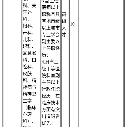
3.副主任
科、美
医师以上
容外
职称且具
高
科、
有地市级
级
10
妇科、
以上城市
人
产科、
专业学会
才
儿科、
副主委以
眼科、
上任职经
耳鼻喉
历；
科、口
4.具有三
腔科、
级甲等医
皮肤
院科室副
科、精
主任以上
神病与
行政任职
精神卫
经历，在
生学
临床技术
（临床
方面有突
心理
出造诣者
科）、
优先。