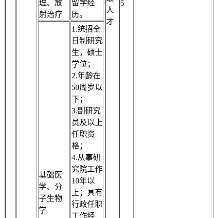
理、放
留学经
5
人
射治疗
历。
才
1.统招全
日制研究
生，硕士
学位；
2.年龄在
50周岁以
下；
3.副研究
员及以上
任职资
格；
4.从事研
究院工作
基础医
10年以
学、分
上；具有
子生物
行政任职
学
工作经