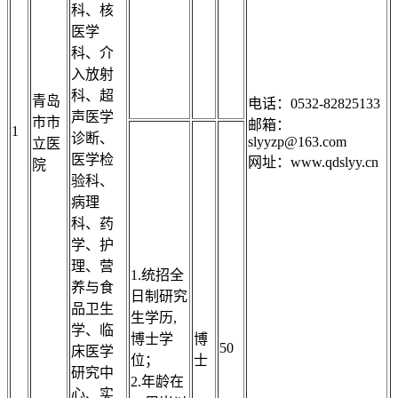
科、核
医学
科、介
入放射
科、超
青岛
电话：0532-82825133
声医学
市市
邮箱：
1
诊断、
slyyzp@163.com
立医
医学检
网址：www.qdslyy.cn
院
验科、
病理
科、药
学、护
理、营
1.统招全
养与食
日制研究
品卫生
生学历,
学、临
博士学
博
50
床医学
位；
士
研究中
2.年龄在
心、实