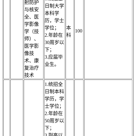
射防护
日制大学
与核安
本科学
全、医
历，学士
学影像
学位；
本
100
学（技
2.年龄在
科
师）、
30周岁以
医学影
下；
像技
3.应届毕
术、康
业生。
复治疗
技术
1.统招全
日制本科
学历，学
士学位；
2.年龄在
50周岁以
下；
3.副高以