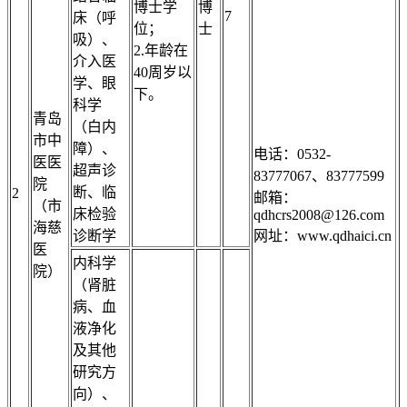
博士学
博
7
床（呼
位；
士
吸）、
2.年龄在
介入医
40周岁以
学、眼
下。
科学
青岛
（白内
市中
障）、
电话：0532-
医医
超声诊
83777067、83777599
院
断、临
2
邮箱：
（市
床检验
qdhcrs2008@126.com
海慈
诊断学
网址：www.qdhaici.cn
医
内科学
院）
（肾脏
病、血
液净化
及其他
研究方
向）、