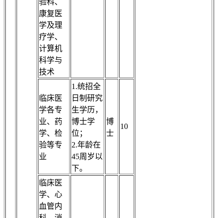
验科、
康复医
学及理
疗学、
计算机
科学与
技术
1.统招全
临床医
日制研究
学各专
生学历，
业、药
博士学
博
10
学、检
位；
士
验等专
2.年龄在
业
45周岁以
下。
临床医
学、心
血管内
科、消