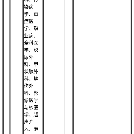
染病
学、重
症医
学、职
业病、
全科医
学、泌
尿外
科、甲
状腺外
科、烧
伤外
科、影
像医学
与核医
学、超
声介
入、麻