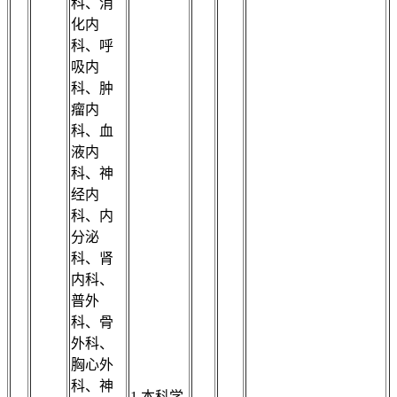
科、消
化内
科、呼
吸内
科、肿
瘤内
科、血
液内
科、神
经内
科、内
分泌
科、肾
内科、
普外
科、骨
外科、
胸心外
科、神
1.本科学