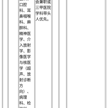
会兼职或
口腔
三甲医院
科、耳
学科带头
鼻咽喉
人优先。
科、麻
醉科、
精神医
学、介
入放射
学、影
像医学
与核医
学（超
声、放
射诊断
方
向）、
病理
科、检