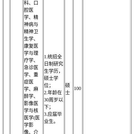
科、口
腔医
学、精
神病与
精神卫
生学、
康复医
学与理
1.统招全
疗学、
日制研究
急诊医
生学历，
学、重
硕士学
症医
位；
硕
100
学、麻
2.年龄在
士
醉学、
30周岁以
影像医
下；
学与核
3.应届毕
医学(医
业生。
学影
像、介