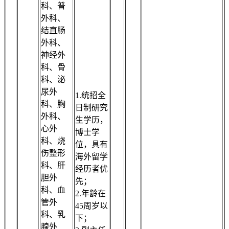
科、普
外科、
结直肠
外科、
神经外
科、骨
科、泌
尿外
1.统招全
科、胸
日制研究
外科、
生学历，
心外
博士学
科、烧
位，具有
伤整形
海外留学
科、肝
经历者优
胆外
先；
科、血
2.年龄在
管外
45周岁以
科、乳
下；
腺外