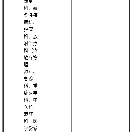
康复
科、感
染性疾
病科、
肿瘤
科、放
射治疗
科（含
放疗物
理
师）、
急诊
科、重
症医学
科、中
医科、
麻醉
科、医
学影像