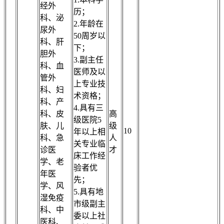
经外
历；
科、泌
2.年龄在
尿外
50周岁以
科、肝
下；
胆外
3.副主任
科、血
医师及以
管外
上专业技
科、妇
术资格；
科、产
4.具有三
科、皮
高
级医院5
肤、儿
级
10
年以上相
科、急
人
关专业临
诊医
才
床工作经
学、老
验者优
年医
先；
学、风
5.具有地
湿免疫
市级副主
科、中
委以上社
医科、