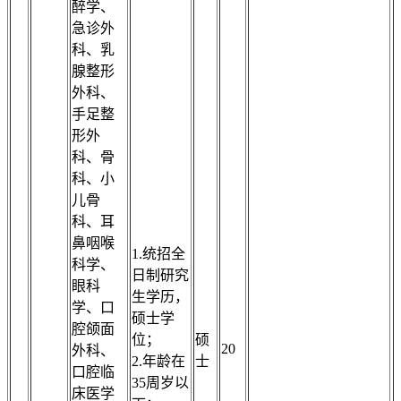
醉学、
急诊外
科、乳
腺整形
外科、
手足整
形外
科、骨
科、小
儿骨
科、耳
鼻咽喉
1.统招全
科学、
日制研究
眼科
生学历，
学、口
硕士学
腔颌面
位；
硕
20
外科、
2.年龄在
士
口腔临
35周岁以
床医学