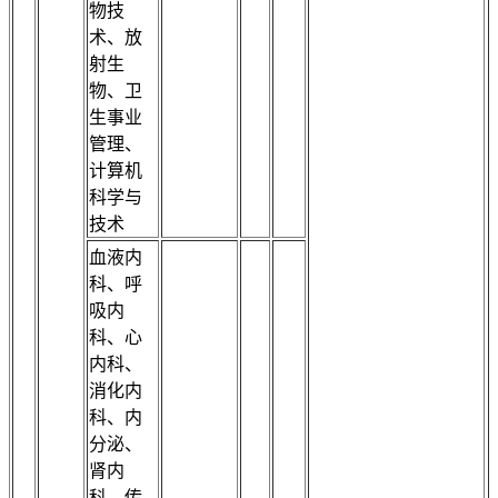
物技
术、放
射生
物、卫
生事业
管理、
计算机
科学与
技术
血液内
科、呼
吸内
科、心
内科、
消化内
科、内
分泌、
肾内
科、传