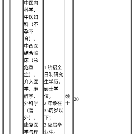
中医内
科学、
中医妇
科（不
孕不
育）、
中西医
结合临
床（急
危重
1.统招全
症）、
日制研究
介入医
生学历，
学、麻
硕士学
醉学、
位；
硕
20
外科学
2.年龄在
士
（普
35周岁以
外）、
下；
康复医
3.应届毕
学与理
业生。