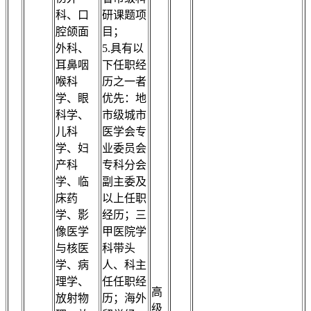
科、口
研课题项
腔颌面
目；
外科、
5.具有以
耳鼻咽
下任职经
喉科
历之一者
学、眼
优先：地
科学、
市级城市
儿科
医学会专
学、妇
业委员会
产科
专科分会
学、临
副主委及
床药
以上任职
学、影
经历；三
像医学
甲医院学
与核医
科带头
学、病
人、科主
理学、
任任职经
高
放射物
历；海外
级