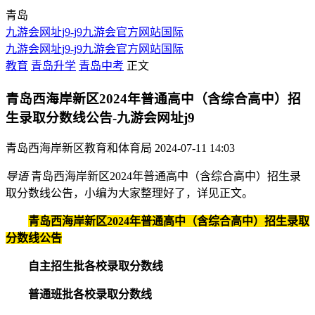
青岛
九游会网址j9-j9九游会官方网站国际
九游会网址j9-j9九游会官方网站国际
教育
青岛升学
青岛中考
正文
青岛西海岸新区2024年普通高中（含综合高中）招
生录取分数线公告-九游会网址j9
青岛西海岸新区教育和体育局
2024-07-11 14:03
导语
青岛西海岸新区2024年普通高中（含综合高中）招生录
取分数线公告，小编为大家整理好了，详见正文。
青岛西海岸新区2024年普通高中（含综合高中）招生录取
分数线公告
自主招生批各校录取分数线
普通班批各校录取分数线