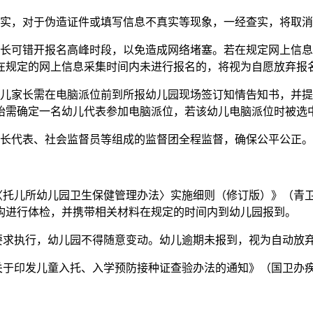
实，对于伪造证件或填写信息不真实等现象，一经查实，将取消
可错开报名高峰时段，以免造成网络堵塞。若在规定网上信息
在规定的网上信息采集时间内未进行报名的，将视为自愿放弃报
家长需在电脑派位前到所报幼儿园现场签订知情告知书，并提
胎需确定一名幼儿代表参加电脑派位，若该幼儿电脑派位时被选
长代表、社会监督员等组成的监督团全程监督，确保公平公正。
儿所幼儿园卫生保健管理办法〉实施细则（修订版）》（青卫妇幼
构进行体检，并携带相关材料在规定的时间内到幼儿园报到。
求执行，幼儿园不得随意变动。幼儿逾期未报到，视为自动放
印发儿童入托、入学预防接种证查验办法的通知》（国卫办疾控发