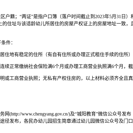
户籍；“两证”是指户口簿（落户时间截止到2023年5月31日）
上的住址与该适龄幼儿所居住的房屋产权证上的房屋地址一致，
下条件：
地有稳定的住所（有自有住所或办理正式租住手续的住所）满6个
正常缴纳社会保险满6个月或办理工商营业执照满6个月，截止时
明或工商营业执照；无私有产权住房的，以上材料必须齐全且真
tp://www.chengyang.gov.cn/)及“城阳教育”微信
等途径发布，各民办幼儿园招生简章通过幼儿园微信公众号及门