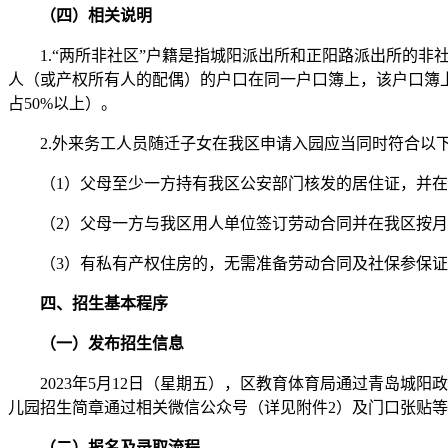
（四）相关说明
1.“两所非社区”户籍是指城阳派出所和正阳路派出所的非社区
人（或产权所有人的配偶）的户口在同一户口簿上，该户口簿
占50%以上）。
2.外来务工人员随迁子女在我区申请入园应当同时符合以
（1）父母至少一方持有我区公安部门核发的居住证，并在居住
（2）父母一方与我区用人单位签订劳动合同并在我区按月连续
（3）有私有产权住房的，无需准备劳动合同及社保参保证
四、招生基本程序
（一）发布招生信息
2023年5月12日（星期五），区教育体育局通过青岛城阳政务网(ht
儿园招生简章通过相关微信公众号（详见附件2）及门口张贴
（二）报名及录取流程