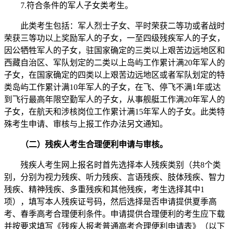
7.符合条件的军人子女类考生。
此类考生包括：军人烈士子女、平时荣获二等功或者战时
荣获三等功以上奖励军人的子女，一至四级残疾军人的子女，
因公牺牲军人的子女，驻国家确定的三类以上艰苦边远地区和
西藏自治区、军队划定的二类以上岛屿工作累计满20年军人的
子女，在国家确定的四类以上艰苦边远地区或者军队划定的特
类岛屿工作累计满10年军人的子女，在飞、停飞不满1年或达
到飞行最高年限空勤军人的子女，从事舰艇工作满20年军人的
子女，在航天和涉核岗位工作累计满15年军人的子女。此类特
殊考生申请、审核与上报工作办法另文通知。
（二）残疾人考生合理便利申请与审核。
残疾人考生网上报名时首先选择本人残疾类别（共8个类
别，分别为视力残疾、听力残疾、言语残疾、肢体残疾、智力
残疾、精神残疾、多重残疾和其他残疾，考生选择其中1
项），填写本人残疾证号码，然后选择是否申请提供夏季高
考、春季高考合理便利条件。申请提供合理便利的考生应下载
并按要求填写《残疾人报考普通高考合理便利申请表》（以下