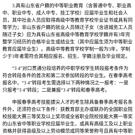
3.具有山东省户籍的中等职业教育（含普通中专、职业高
中、职业中专、成人中专、技工学校）应届毕业生和社会人
员，其中社会人员应取得高级中等教育学校毕业证书或具有同
等学力；非山东省户籍的就业人员随迁子女（含进城务工人员
随迁子女）应为具有山东省高级中等教育学校学籍并有3年完
整学习经历的合格毕业生或结业生（其中应届生须为中等职业
教育应届毕业生）。高级中等教育学校学制一般为3年，学制
少于3年者需符合其相应报名、招生、学籍注册及毕业规定。
“3 4”对口贯通分段培养的中职学校学生转段报考条件为
符合转段条件的首次和第二次参加转段的毕业生。在春季高考
报名中，“3 4”转段考生需选择以下两种情况之一报考：一是
只报考“3 4”转段；二是兼报“3 4”转段和春季高考。
申报春季高考技能拔尖人才的考生除具备春季高考报名条
件外，还须符合以下条件：获教育部主办或联办的全国职业院
校技能大赛三等奖及以上奖项或全省职业院校技能大赛一等奖
的山东省中等职业学校应届毕业生，或具有高级工及以上职业
资格并获得县级及以上劳动模范或同等荣誉称号且具有中等职