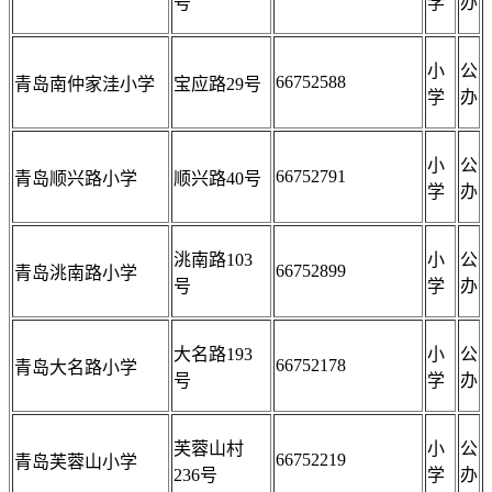
号
学
办
小
公
66752588
青岛南仲家洼小学
宝应路29号
学
办
小
公
66752791
青岛顺兴路小学
顺兴路40号
学
办
洮南路103
小
公
66752899
青岛洮南路小学
号
学
办
大名路193
小
公
66752178
青岛大名路小学
号
学
办
芙蓉山村
小
公
66752219
青岛芙蓉山小学
236号
学
办