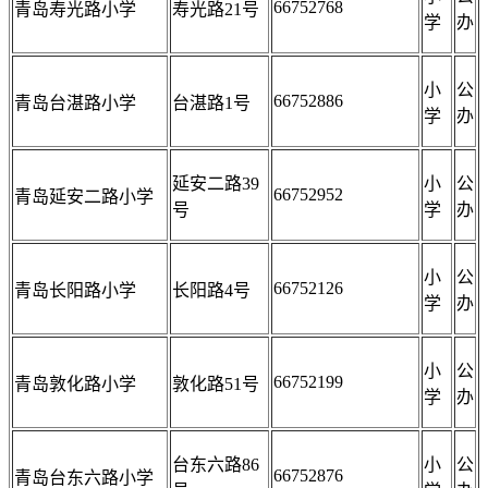
66752768
青岛寿光路小学
寿光路21号
学
办
小
公
66752886
青岛台湛路小学
台湛路1号
学
办
延安二路39
小
公
66752952
青岛延安二路小学
号
学
办
小
公
66752126
青岛长阳路小学
长阳路4号
学
办
小
公
66752199
青岛敦化路小学
敦化路51号
学
办
台东六路86
小
公
66752876
青岛台东六路小学