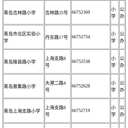
小
公
66752369
青岛吉林路小学
吉林路35号
学
办
青岛市北区实验小
小
公
66752754
丹东路17号
学
学
办
上海支路8
小
公
66752538
青岛陵县路小学
号
学
办
大港二路4
小
公
66752628
青岛普集路小学
号
学
办
上海支路8
小
公
66752719
青岛上海支路小学
号
学
办