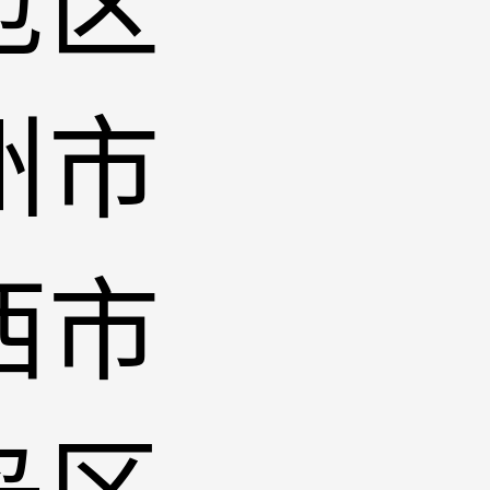
沧区
州市
西市