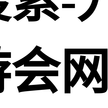
搜索-
游会