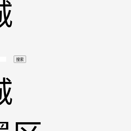
城
搜索
城