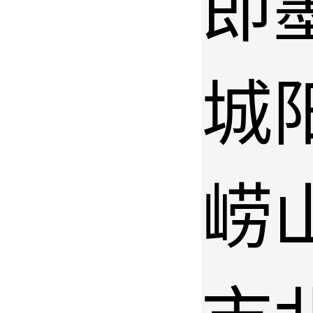
即
城
崂