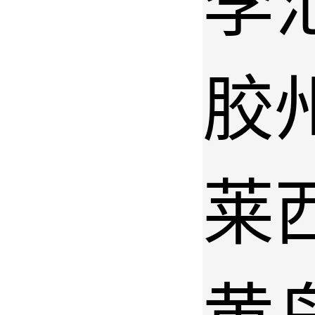
李
胶
莱